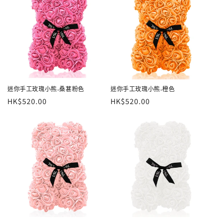
迷你手工玫瑰小熊-桑葚粉色
迷你手工玫瑰小熊-橙色
定
HK$520.00
定
HK$520.00
價
價