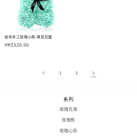
迷你手工玫瑰小熊-蒂芙尼藍
定
HK$520.00
價
1
2
3
系列
玫瑰花束
玫瑰熊
玫瑰心形