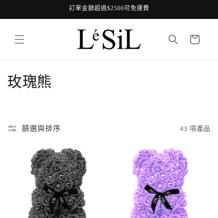
跳至內
訂單金額超過$2500可免運費
容
購
物
車
商
玫瑰熊
品
系
篩選與排序
43 項產品
列
: