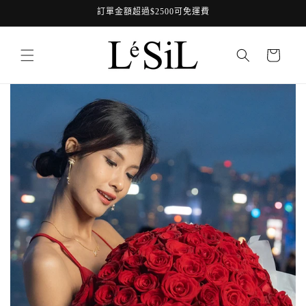
跳至內
訂單金額超過$2500可免運費
容
購
物
車