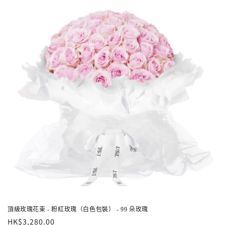
頂級玫瑰花束 - 粉紅玫瑰（白色包裝） - 99 朵玫瑰
定
HK$3,280.00