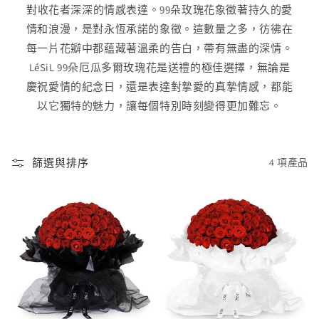
對收花者深深的情感表達。99朵玫瑰花象徵著持久的愛
情和浪漫，是對永恆承諾的象徵。這數量之多，彷彿在
每一片花瓣中都蘊藏著溫柔的告白，帶有無盡的深情。
LéSiL 99朵厄瓜多爾玫瑰花是送禮的極佳選擇，無論是
慶祝愛情的紀念日，還是表達對摯愛的真摯情感，都能
以它獨特的魅力，讓每個特別時刻變得更加難忘。
篩選與排序
4 項產品