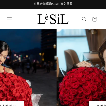
跳至內
訂單金額超過$2500可免運費
容
購
物
車