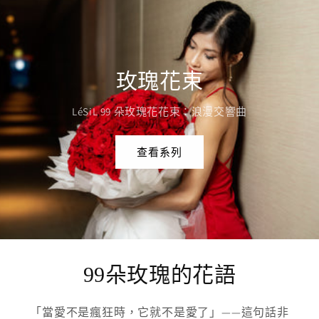
玫瑰花束
LéSiL 99 朵玫瑰花花束：浪漫交響曲
查看系列
99朵玫瑰的花語
「當愛不是瘋狂時，它就不是愛了」——這句話非